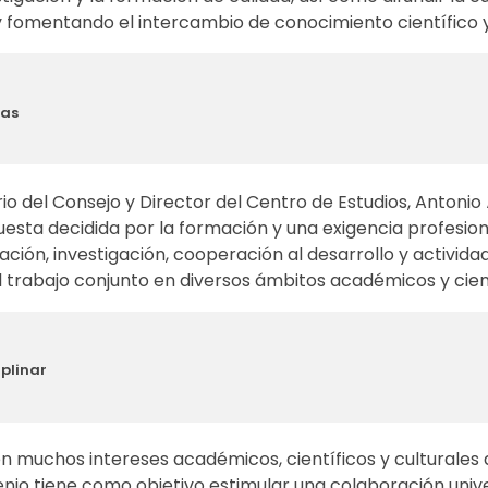
y fomentando el intercambio de conocimiento científico y 
ias
o del Consejo y Director del Centro de Estudios, Antonio
uesta decidida por la formación y una exigencia profesio
ión, investigación, cooperación al desarrollo y activida
el trabajo conjunto en diversos ámbitos académicos y cient
iplinar
en muchos intereses académicos, científicos y culturales 
nio tiene como objetivo estimular una colaboración unive