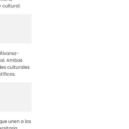
cultural.
 Álvarez-
nal. Ambas
des culturales
íficos.
que unen a los
rsitaria