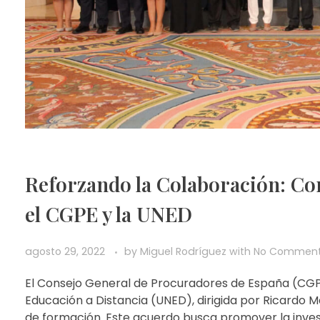
Reforzando la Colaboración: C
el CGPE y la UNED
agosto 29, 2022
by
Miguel Rodríguez
with
No Commen
El Consejo General de Procuradores de España (CGPE)
Educación a Distancia (UNED), dirigida por Ricardo 
de formación. Este acuerdo busca promover la investi