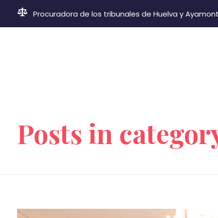
Procuradora de los tribunales de Huelva y Ayamon
Procurador Huelva y Ayamonte | Almudena Martín Jaramillo
Procuradora de los tribunales de Huelva y Ayamonte
Portada
»
Nuestro blog
Posts in categor