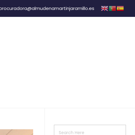
procuradora@almudenamartinjaramillo.es