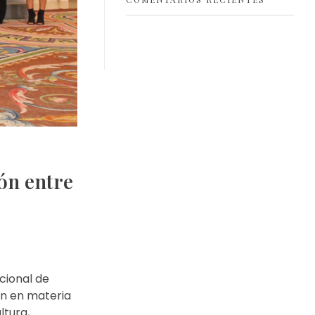
ón entre
cional de
ón en materia
ltura,