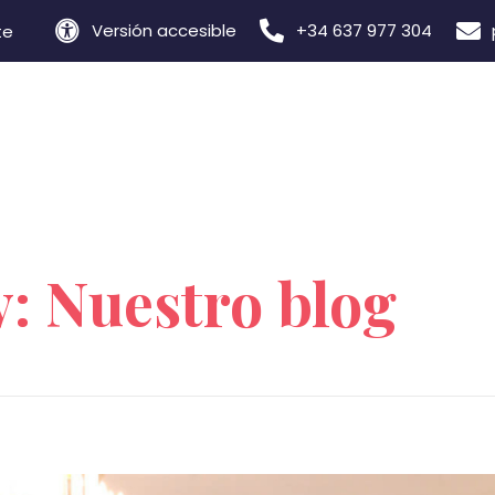
Versión accesible
+34 637 977 304
te
y: Nuestro blog